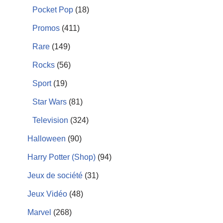
depuis la Belgique. Je recommande cette
Lire la suite
Pocket Pop
(18)
boutique !
Promos
(411)
Rare
(149)
Rocks
(56)
Sport
(19)
Star Wars
(81)
Television
(324)
Halloween
(90)
Harry Potter (Shop)
(94)
Jeux de société
(31)
Jeux Vidéo
(48)
Marvel
(268)