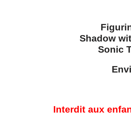
Figuri
Shadow wit
Sonic 
Envi
Interdit aux enf