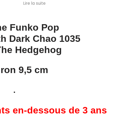
Chalamet. Envoi rapide et soigné. Je
Lire la suite
recommande cette boutique.
ne Funko Pop
h Dark Chao 1035
The Hedgehog
ron 9,5 cm
.
ants en-dessous de 3 ans
.