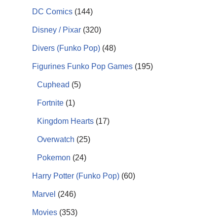
DC Comics
(144)
Disney / Pixar
(320)
Divers (Funko Pop)
(48)
Figurines Funko Pop Games
(195)
Cuphead
(5)
Fortnite
(1)
Kingdom Hearts
(17)
Overwatch
(25)
b***7
25 Juillet 2026
Pokemon
(24)
Harry Potter (Funko Pop)
(60)
Figurine Funko Pop ! de la chanteuse
Comma
américaine Whitney Houston, telle qu’elle
les te
Marvel
(246)
apparaît sur la pochette de son premier
reçu.
album (1985). Envoi rapide et soignée
Movies
(353)