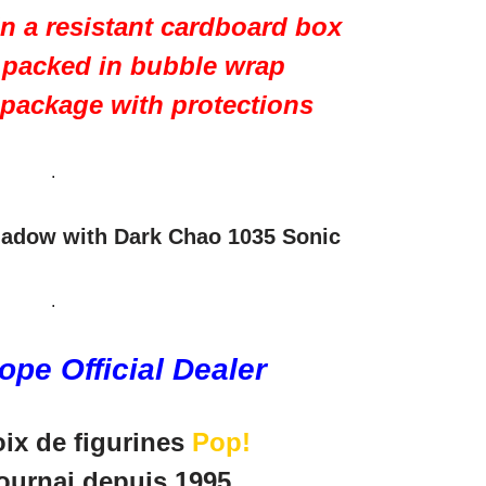
in a resistant cardboard box
s packed in bubble wrap
 package with protections
.
hadow with Dark Chao 1035 Sonic
.
pe Official Dealer
ix de figurines
Pop!
ournai depuis 1995.