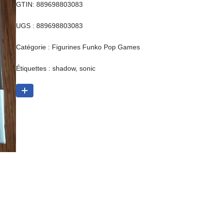
GTIN: 889698803083
UGS :
889698803083
Catégorie :
Figurines Funko Pop Games
Étiquettes :
shadow
,
sonic