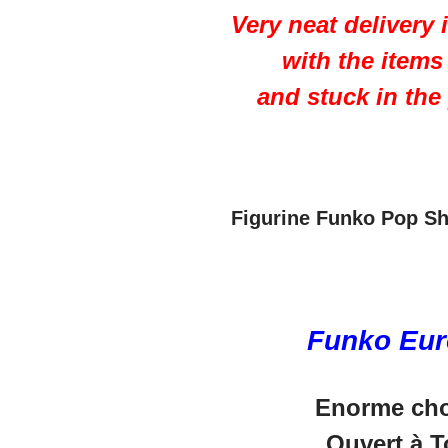
Very neat delivery 
with the item
and stuck in the
Figurine Funko Pop S
Funko Euro
Enorme cho
Ouvert à T