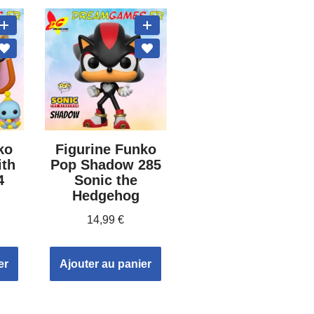
ko
Figurine Funko
ith
Pop Shadow 285
4
Sonic the
Hedgehog
14,99
€
er
Ajouter au panier