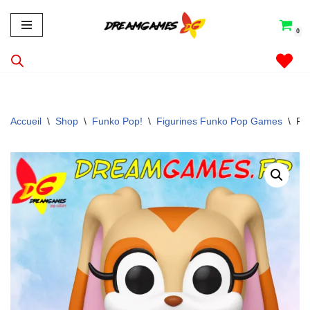
0
Aller
au
contenu
Accueil
\
Shop
\
Funko Pop!
\
Figurines Funko Pop Games
\
Fi