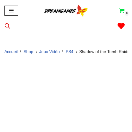
0
Aller
au
contenu
Accueil
\
Shop
\
Jeux Vidéo
\
PS4
\
Shadow of the Tomb Raider