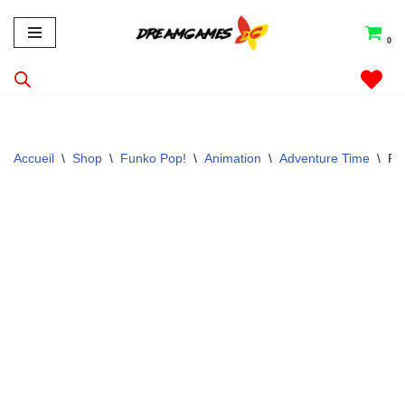
0
Aller
au
contenu
Accueil
\
Shop
\
Funko Pop!
\
Animation
\
Adventure Time
\
Fi