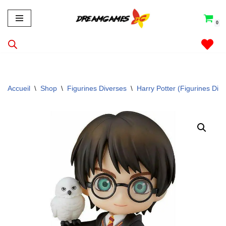
0
Aller
au
contenu
Accueil
\
Shop
\
Figurines Diverses
\
Harry Potter (Figurines Div