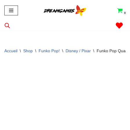
0
Aller
au
contenu
Accueil
\
Shop
\
Funko Pop!
\
Disney / Pixar
\
Funko Pop Quasi