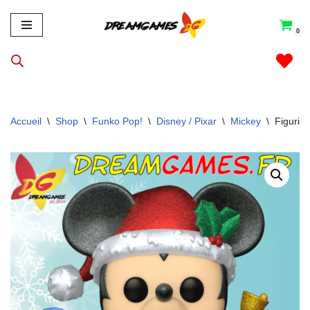
0
Aller
au
contenu
Accueil
\
Shop
\
Funko Pop!
\
Disney / Pixar
\
Mickey
\
Figurin