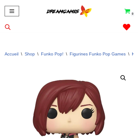
0
Aller
au
contenu
Accueil
\
Shop
\
Funko Pop!
\
Figurines Funko Pop Games
\
Ki