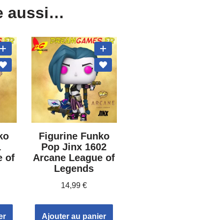
e aussi…
ko
Figurine Funko
1
Pop Jinx 1602
 of
Arcane League of
Legends
14,99
€
er
Ajouter au panier