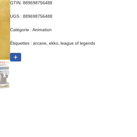
GTIN: 889698756488
UGS :
889698756488
Catégorie :
Animation
Étiquettes :
arcane
,
ekko
,
league of legends