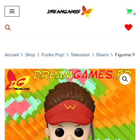
0
Aller
au
contenu
Accueil
\
Shop
\
Funko Pop!
\
Television
\
Divers
\
Figurine Fu