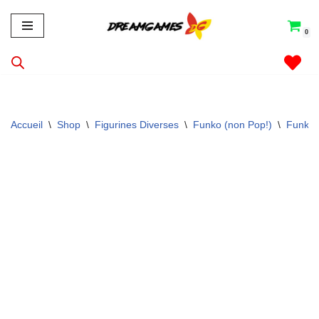
0
Aller
au
contenu
Accueil
\
Shop
\
Figurines Diverses
\
Funko (non Pop!)
\
Funko 