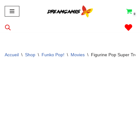
0
Aller
au
contenu
Accueil
\
Shop
\
Funko Pop!
\
Movies
\
Figurine Pop Super Troo