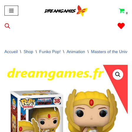
0
Aller
au
contenu
Accueil
\
Shop
\
Funko Pop!
\
Animation
\
Masters of the Univer