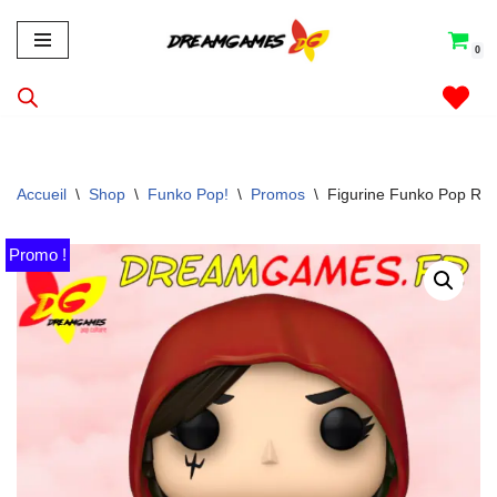
0
Aller
au
contenu
Accueil
\
Shop
\
Funko Pop!
\
Promos
\
Figurine Funko Pop Rog
Promo !