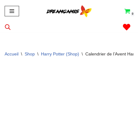
0
Aller
au
contenu
Accueil
\
Shop
\
Harry Potter (Shop)
\
Calendrier de l’Avent Harry