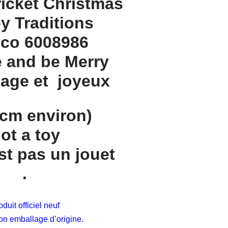
ricket Christmas
y Traditions
co 6008986
 and be Merry
age et joyeux
 cm environ
)
ot a toy
st pas un jouet
.
duit officiel neuf
on emballage d’origine.