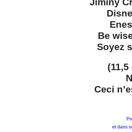
Jiminy C
Disne
Youtooz
Enes
Be wise
Soyez s
(11,5
N
Ceci n’e
Pro
et dans s